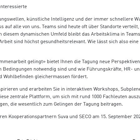
nteressierte
ngswellen, künstliche Intelligenz und der immer schnellere Wa
ss auf alle von uns. Teams sind heute oft über Standorte verteil
In diesem dynamischen Umfeld bleibt das Arbeitsklima in Teams 
Arbeit sind höchst gesundheitsrelevant. Wie lässt sich also ein
menarbeit gelingt» bietet Ihnen die Tagung neue Perspektiven 
en Bedingungen notwendig sind und wie Führungskräfte, HR- un
nd Wohlbefinden gleichermassen fördert.
spirieren und erarbeiten Sie in interaktiven Workshops, Subpl
diese zentrale Plattform, um sich mit rund 1000 Fachleuten aus
gen, die wesentlich zum Gelingen der Tagung beitragen.
eren Kooperationspartnern Suva und SECO am 15. September 20