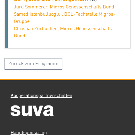
Jürg Sommerer, Migros Genossenschafts Bund
Samed Istanbulluoglu , BGL-Fachstelle Migros-
Gruppe
Christian Zurbuchen, Migros Genossenschafts
Bund
Zurück zum Programm
Kooperationspartnerschaften
Hauptsponsoring