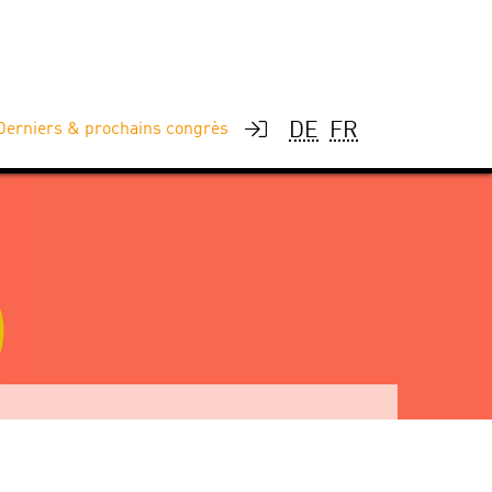
DE
FR
Derniers & prochains congrès