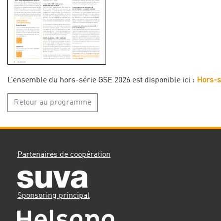
L’ensemble du hors-série GSE 2026 est disponible ici :
Hors-s
Retour au programme
Partenaires de coopération
Sponsoring principal